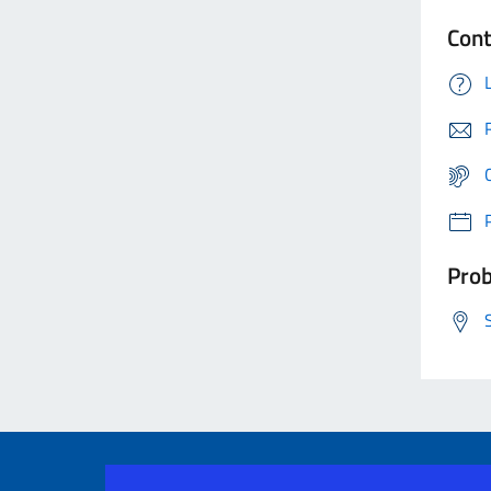
Cont
Prob