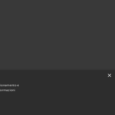
×
nzionamento e
nformazioni
Comune convenzionato
Astigov
|
|
Progetto
Convenzione
Adesioni