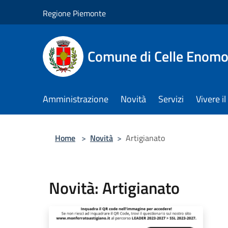
Salta al contenuto principale
Regione Piemonte
Comune di Celle Enom
Amministrazione
Novità
Servizi
Vivere 
Home
>
Novità
>
Artigianato
Novità: Artigianato