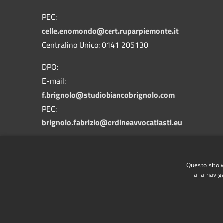
PEC:
celle.enomondo@cert.ruparpiemonte.it
Centralino Unico: 0141 205130
DPO:
E-mail:
f.brignolo@studiobiancobrignolo.com
PEC:
brignolo.fabrizio@ordineavvocatiasti.eu
Questo sito 
alla navig
RSS
Accessibilità
Privacy
Cookie
Mappa de