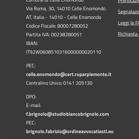
Prenotaz
Via Roma, 30, 14010 Celle Enomondo
Segnalazi
AT, Italia - 14010 - Celle Enomondo
Leggi le 
Codice Fiscale: 80007280052
Richiesta
Partita IVA: 00238280051
IBAN:
IT92W0608510316000000020110
PEC:
celle.enomondo@cert.ruparpiemonte.it
Centralino Unico: 0141 205130
DPO:
E-mail:
f.brignolo@studiobiancobrignolo.com
PEC:
brignolo.fabrizio@ordineavvocatiasti.eu