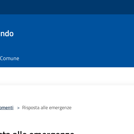
ondo
il Comune
omenti
>
Risposta alle emergenze