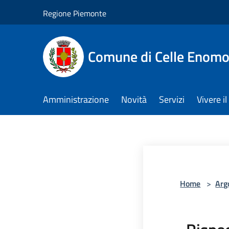
Salta al contenuto principale
Regione Piemonte
Comune di Celle Enom
Amministrazione
Novità
Servizi
Vivere 
Home
>
Arg