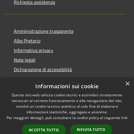
Richiesta assistenza
Amministrazione trasparente
Albo Pretorio
Informativa privacy
Note legali
Dichiarazione di accessibilità
×
Informazioni sui cookie
Questo sito web utilizza cookie tecnici e assimilati strettamente
RSS
Comune convenzionato
necessari al corretto funzionamento e alla navigazione del sito,
Accessibilità
Astigov
nonché un cookie tecnico analitico al solo fine di elaborare
informazioni statistiche, aggregate e anonime.
Privacy
Per maggiori dettagli, può consultare la cookie policy al seguente
link
Progetto
|
Convenzione
|
Cookie
Adesioni
Mappa del sito
RIFIUTA TUTTO
ACCETTA TUTTO