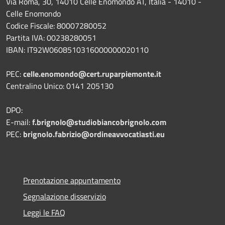
Via Roma, 30, 14010 Celle Enomondo AT, Italia - 14010 -
Celle Enomondo
Codice Fiscale: 80007280052
Partita IVA: 00238280051
IBAN: IT92W0608510316000000020110
PEC:
celle.enomondo@cert.ruparpiemonte.it
Centralino Unico: 0141 205130
DPO:
E-mail:
f.brignolo@studiobiancobrignolo.com
PEC:
brignolo.fabrizio@ordineavvocatiasti.eu
Prenotazione appuntamento
Segnalazione disservizio
Leggi le FAQ