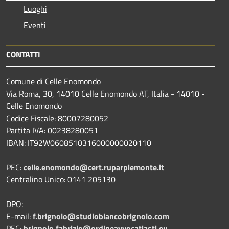
Luoghi
Eventi
CONTATTI
Comune di Celle Enomondo
Via Roma, 30, 14010 Celle Enomondo AT, Italia - 14010 -
Celle Enomondo
Codice Fiscale: 80007280052
Partita IVA: 00238280051
IBAN: IT92W0608510316000000020110
PEC:
celle.enomondo@cert.ruparpiemonte.it
Centralino Unico: 0141 205130
DPO:
E-mail:
f.brignolo@studiobiancobrignolo.com
PEC:
brignolo.fabrizio@ordineavvocatiasti.eu