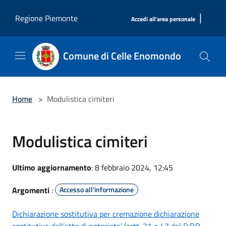
Salta al contenuto principale
|
Regione Piemonte
Accedi all'area personale
Comune di Celle Enomondo
Home
>
Modulistica cimiteri
Modulistica cimiteri
Ultimo aggiornamento
: 8 febbraio 2024, 12:45
Argomenti
:
Accesso all'informazione
Dichiarazione sostitutiva per cremazione dichiarazione