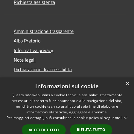
Richiesta assistenza
Amministrazione trasparente
Albo Pretorio
Informativa privacy
Note legali
Dichiarazione di accessibilità
×
Informazioni sui cookie
Questo sito web utilizza cookie tecnici e assimilati strettamente
RSS
Comune convenzionato
necessari al corretto funzionamento e alla navigazione del sito,
Accessibilità
Astigov
nonché un cookie tecnico analitico al solo fine di elaborare
informazioni statistiche, aggregate e anonime.
Privacy
Per maggiori dettagli, può consultare la cookie policy al seguente
link
Progetto
|
Convenzione
|
Cookie
Adesioni
Mappa del sito
RIFIUTA TUTTO
ACCETTA TUTTO