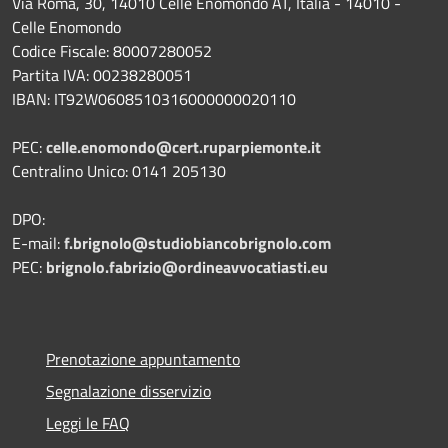
Via Roma, 30, 14010 Celle Enomondo AT, Italia - 14010 -
Celle Enomondo
Codice Fiscale: 80007280052
Partita IVA: 00238280051
IBAN: IT92W0608510316000000020110
PEC:
celle.enomondo@cert.ruparpiemonte.it
Centralino Unico: 0141 205130
DPO:
E-mail:
f.brignolo@studiobiancobrignolo.com
PEC:
brignolo.fabrizio@ordineavvocatiasti.eu
Prenotazione appuntamento
Segnalazione disservizio
Leggi le FAQ