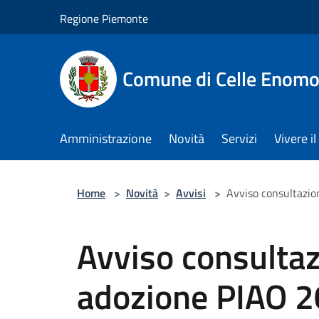
Salta al contenuto principale
Regione Piemonte
Comune di Celle Enom
Amministrazione
Novità
Servizi
Vivere 
Home
>
Novità
>
Avvisi
>
Avviso consultazi
Avviso consultaz
adozione PIAO 