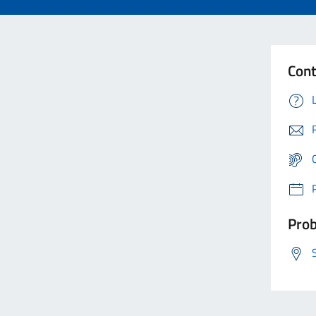
Cont
Prob