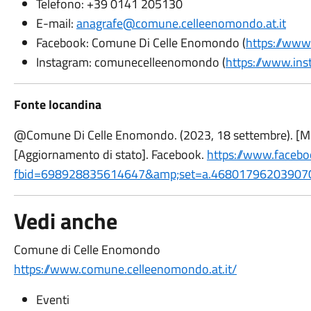
Telefono: +39 0141 205130
E-mail:
anagrafe@comune.celleenomondo.at.it
Facebook: Comune Di Celle Enomondo (
https://ww
Instagram: comunecelleenomondo (
https://www.in
Fonte locandina
@Comune Di Celle Enomondo. (2023, 18 settembre). [Mer
[Aggiornamento di stato]. Facebook.
https://www.faceb
fbid=698928835614647&amp;set=a.46801796203907
Vedi anche
Comune di Celle Enomondo
https://www.comune.celleenomondo.at.it/
Eventi