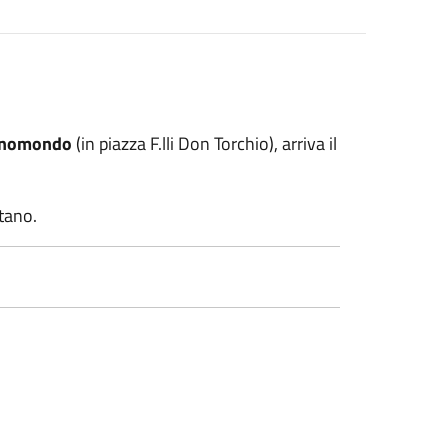
Enomondo
(in piazza F.lli Don Torchio), arriva il
ttano.